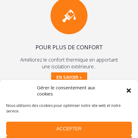
POUR PLUS DE CONFORT
Améliorez le confort thermique en apportant
une isolation extérieure...
EN SAVOIR +
Gérer le consentement aux
cookies
Vous savez ce que vous voulez obtenir, l'usage que
vous souhaitez en faire...
Nous utilisons des cookies pour optimiser notre site web et notre
service.
Nous vous écoutons et vous conseillons pour
répondre au mieux à vos attentes.
ACCEPTER