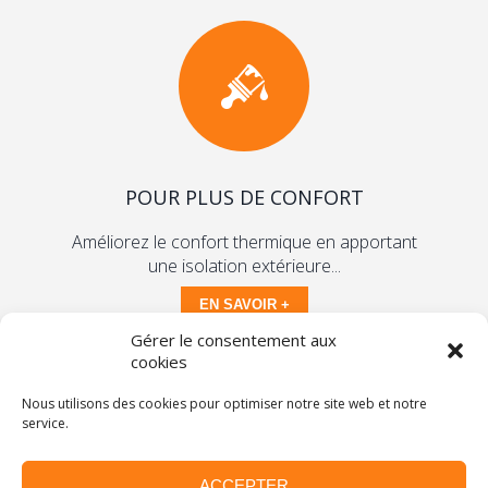
POUR PLUS DE CONFORT
Améliorez le confort thermique en apportant
une isolation extérieure...
EN SAVOIR +
Gérer le consentement aux
cookies
Vous savez ce que vous voulez obtenir, l'usage que
vous souhaitez en faire...
Nous utilisons des cookies pour optimiser notre site web et notre
service.
Nous vous écoutons et vous conseillons pour
répondre au mieux à vos attentes.
ACCEPTER